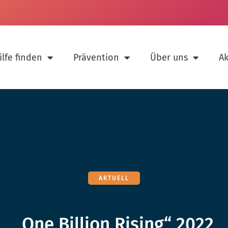
ilfe finden
Prävention
Über uns
Ak
AKTUELL
„One Billion Rising“ 2022