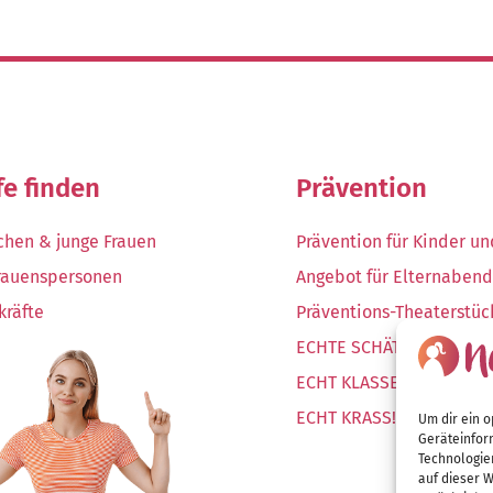
fe finden
Prävention
hen & junge Frauen
Prävention für Kinder u
rauenspersonen
Angebot für Elternaben
kräfte
Präventions-Theaterstüc
ECHTE SCHÄTZE!
ECHT KLASSE! Wanderaus
ECHT KRASS! Ausstellung
Um dir ein o
Geräteinfor
Technologie
auf dieser W