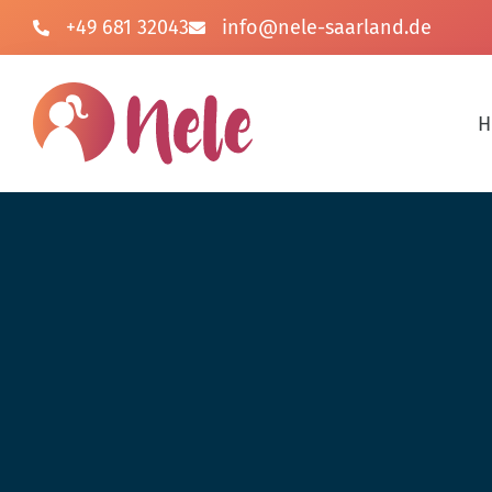
+49 681 32043
info@nele-saarland.de
H